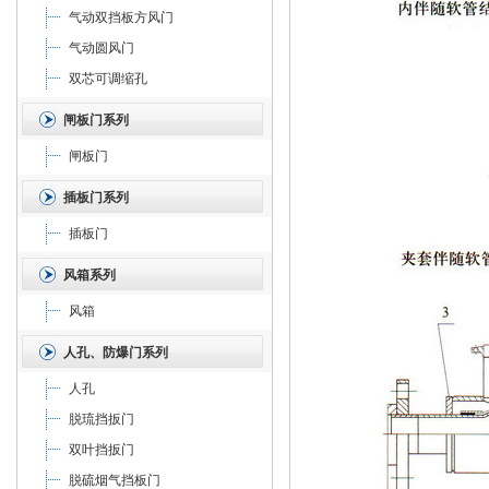
气动双挡板方风门
气动圆风门
双芯可调缩孔
闸板门系列
闸板门
插板门系列
插板门
风箱系列
风箱
人孔、防爆门系列
人孔
脱琉挡扳门
双叶挡扳门
脱硫烟气挡板门