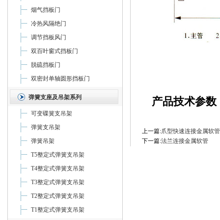
烟气挡板门
冷热风隔绝门
调节挡板风门
双百叶窗式挡板门
脱硫挡板门
双密封单轴圆形挡板门
弹簧支座及吊架系列
产品技术参数
可变碟簧支吊架
弹簧支吊架
上一篇:
爪型快速连接金属软管
弹簧吊架
下一篇:
法兰连接金属软管
T5整定式弹簧支吊架
T4整定式弹簧支吊架
T3整定式弹簧支吊架
T2整定式弹簧支吊架
T1整定式弹簧支吊架