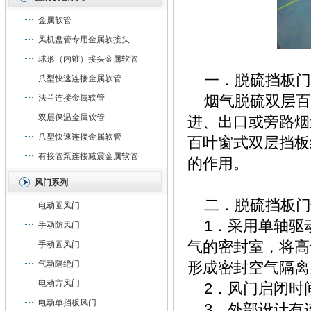
金属软管
风机盘管专用金属软接头
球形（内锥）接头金属软管
一．脱硫挡板门
爪型快速连接金属软管
烟气脱硫双层百
法兰连接金属软管
双层保温金属软管
进、出口或旁路烟
爪型快速连接金属软管
百叶窗式双层挡板
有接管泵连接减震金属软管
的作用。
风门系列
二．脱硫挡板门
电动圆风门
1．采用单轴驱
手动防风门
气的密封室，将高
手动圆风门
气动隔绝门
形成密封空气隔离
电动方风门
2．风门启闭时间
电动单挡板风门
3．外部设计有