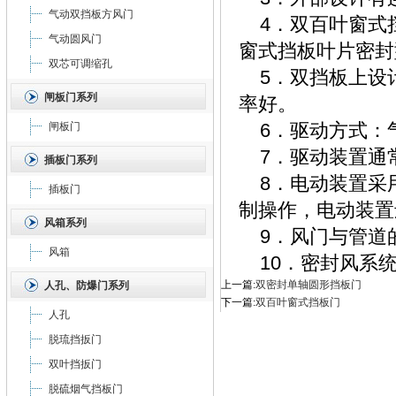
气动双挡板方风门
4．双百叶窗式
气动圆风门
窗式挡板叶片密封
双芯可调缩孔
5．双挡板上设
闸板门系列
率好。
6．驱动方式：
闸板门
7．驱动装置通
插板门系列
8．电动装置采
插板门
制操作，电动装置
风箱系列
9．风门与管道
风箱
10．密封风系统
上一篇:
双密封单轴圆形挡板门
人孔、防爆门系列
下一篇:
双百叶窗式挡板门
人孔
脱琉挡扳门
双叶挡扳门
脱硫烟气挡板门