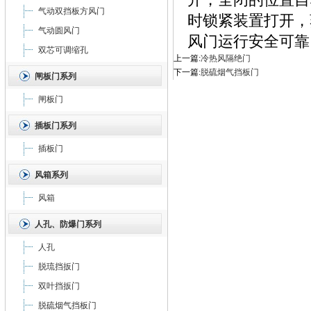
气动双挡板方风门
时锁紧装置打开，
气动圆风门
风门运行安全可靠
双芯可调缩孔
上一篇:
冷热风隔绝门
下一篇:
脱硫烟气挡板门
闸板门系列
闸板门
插板门系列
插板门
风箱系列
风箱
人孔、防爆门系列
人孔
脱琉挡扳门
双叶挡扳门
脱硫烟气挡板门