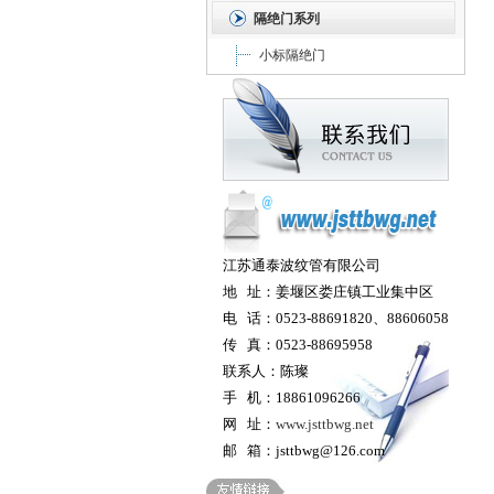
隔绝门系列
小标隔绝门
江苏通泰波纹管有限公司
地 址：姜堰区娄庄镇工业集中区
电 话：0523-88691820、88606058
传 真：0523-88695958
联系人：陈璨
手 机：18861096266
网 址：
www.jsttbwg.net
邮 箱：jsttbwg@126.com