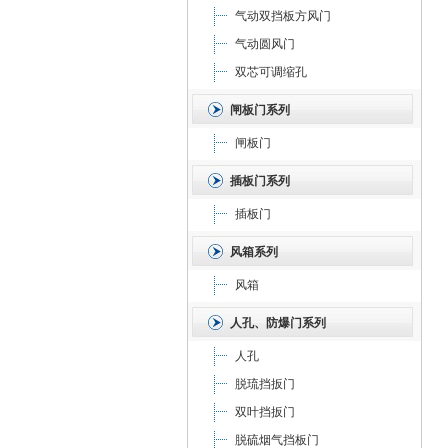
气动双挡板方风门
气动圆风门
双芯可调缩孔
闸板门系列
闸板门
插板门系列
插板门
风箱系列
风箱
人孔、防爆门系列
人孔
脱琉挡扳门
双叶挡扳门
脱硫烟气挡板门